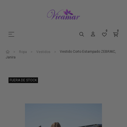
0
0
Navegación de palanca
☰
Vestido Corto Estampado ZEBRAIC,
Ropa
Vestidos
Janira
FUERA DE STOCK