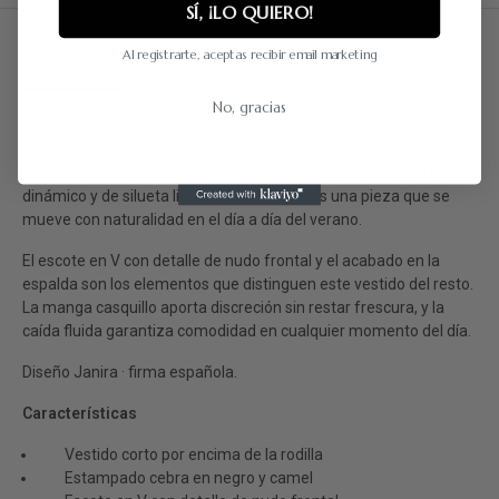
SÍ, ¡LO QUIERO!
Al registrarte, aceptas recibir email marketing
DESCRIPCIÓN
DETALLES DEL PRODUCTO
RESEÑAS
No, gracias
El vestido Zebraic lleva el animal print a su versión más actual: un
estampado cebra de trazo expresivo en negro y camel que
cubre la prenda de arriba abajo con energía y carácter. Corto,
dinámico y de silueta ligeramente evasé, es una pieza que se
mueve con naturalidad en el día a día del verano.
El escote en V con detalle de nudo frontal y el acabado en la
espalda son los elementos que distinguen este vestido del resto.
La manga casquillo aporta discreción sin restar frescura, y la
caída fluida garantiza comodidad en cualquier momento del día.
Diseño Janira · firma española.
Características
Vestido corto por encima de la rodilla
Estampado cebra en negro y camel