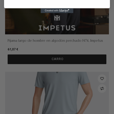
Pijama largo de hombre en algodón perchado N74, Impetus
61,07 €
CARRO