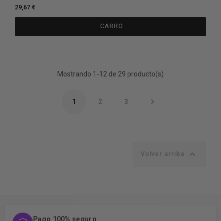
29,67 €
CARRO
Mostrando 1-12 de 29 producto(s)

1
2
3

Volver arriba
Pago 100% seguro