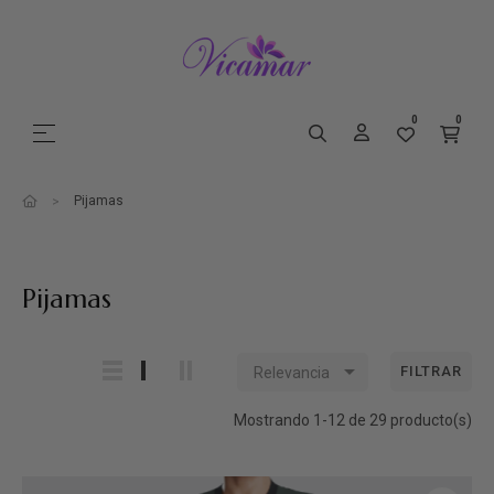
0
0
Navegación de palanca
☰
Pijamas
Pijamas

FILTRAR
Relevancia
Mostrando 1-12 de 29 producto(s)