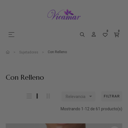
0
0
Navegación de palanca
☰
Con Relleno
Sujetadores
Con Relleno

FILTRAR
Relevancia
Mostrando 1-12 de 61 producto(s)