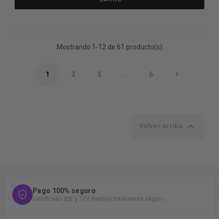
Mostrando 1-12 de 61 producto(s)

1
2
3
…
6

Volver arriba
Pago 100% seguro
Certificado SSL y TPV Redsys totalmente seguro