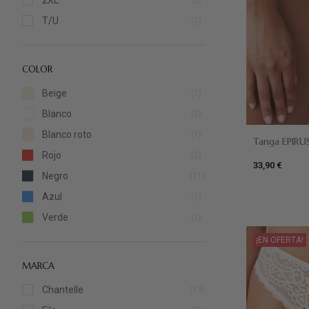
2XL
(2)
T/U
(7)
S/M
(1)
L/XL
(2)
COLOR
Beige
(1)
Blanco
(2)
Blanco roto
(1)
Tanga EPIRU
Rojo
(2)
33,90 €
Verde
Negro
(21)
Azul
(1)
Verde
(1)
Amarillo
(2)
¡EN OFERTA!
Rosa
(5)
MARCA
Lila
(1)
Chantelle
(13)
Dune
(13)