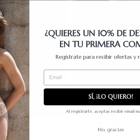
¿QUIERES UN 10% DE D
EN TU PRIMERA CO
Regístrate para recibir ofertas 
Email
SÍ, ¡LO QUIERO!
Al registrarte, aceptas recibir email 
LIAN COTTON BAND, Janira
Tanga BRASILIAN SKIN COTTON, 
No, gracias
11,90 €
e
Negro