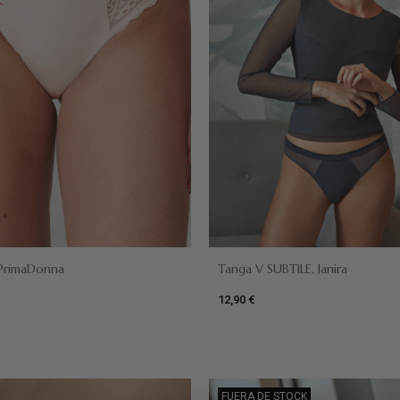
 PrimaDonna
Tanga V SUBTILE, Janira
12,90 €
Lila
FUERA DE STOCK