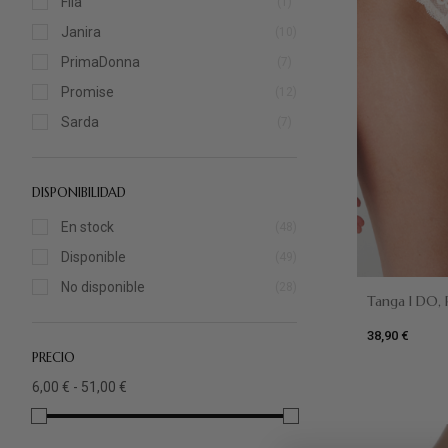
Fila
(1)
Marino
(1)
Janira
(10)
Vino
(2)
PrimaDonna
(7)
Mint
(1)
Promise
(12)
Fucsia
(1)
Sarda
(7)
DISPONIBILIDAD
En stock
(48)
Disponible
(49)
No disponible
(28)
Tanga I DO,
38,90 €
Beige
PRECIO
6,00 € - 51,00 €