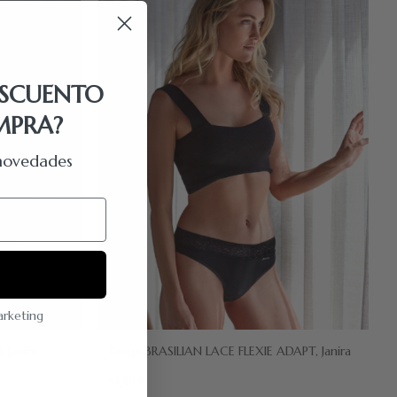
ESCUENTO
MPRA?
y novedades
marketing
Janira
Tanga BRASILIAN LACE FLEXIE ADAPT, Janira
14,90 €
Dune
Negro