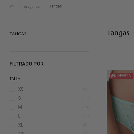
Tangas
Braguitas
Tangas
TANGAS
FILTRADO POR
¡EN OFERTA!
TALLA
XS
(5)
S
(33)
M
(34)
L
(27)
XL
(6)