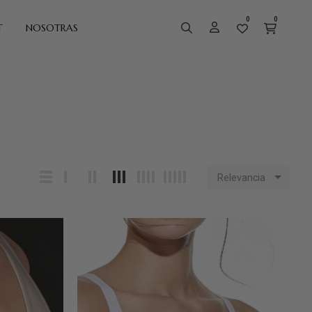
0
0
T
NOSOTRAS

Relevancia