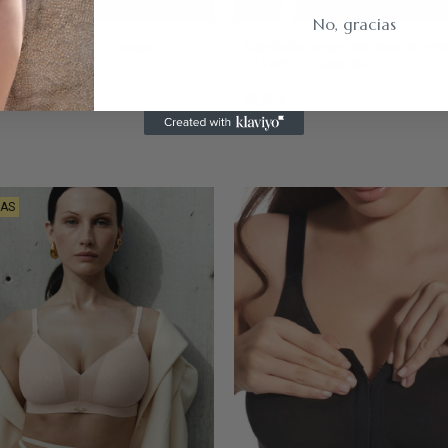
No, gracias
Negro
etador sin aros y Tanga,
Sujetador negro sin aros sin rel
C13WP0, Chantelle
85,90 €
LAS