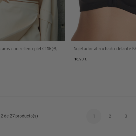
Negro
Dune
Blanco
n aros con relleno piel C18IQ9,
Sujetador abrochado delante B
16,90 €
2 de 27 producto(s)
1
2
3