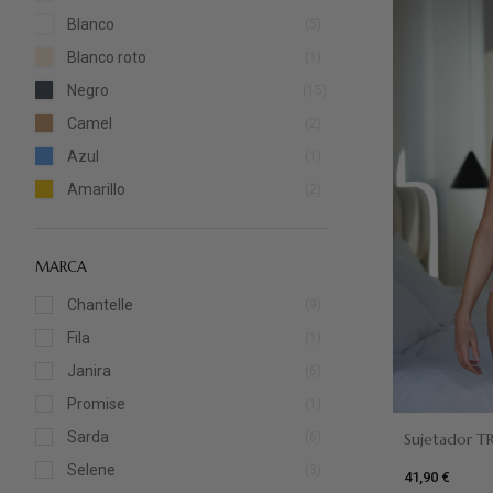
Blanco
(5)
Blanco roto
(1)
Negro
(15)
Camel
(2)
Azul
(1)
Amarillo
(2)
Rosa
(1)
Dune
(2)
MARCA
Gum
(1)
Chantelle
(9)
Verde botella
(1)
Fila
(1)
Prune
(1)
Janira
(6)
Animal print
(1)
Promise
(1)
Nude
(2)
Gum
Sarda
Sujetador T
(6)
Selene
(3)
41,90 €