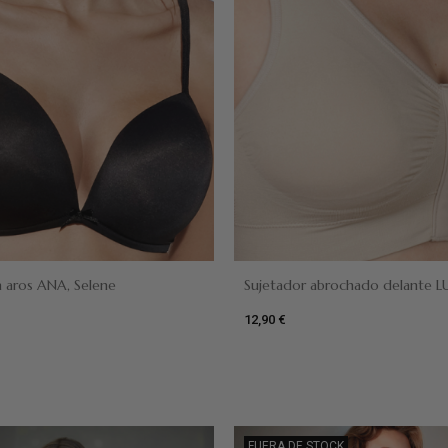
Negro
nco
n aros ANA, Selene
Sujetador abrochado delante LU
12,90 €
Negro
Blanco
Camel
FUERA DE STOCK