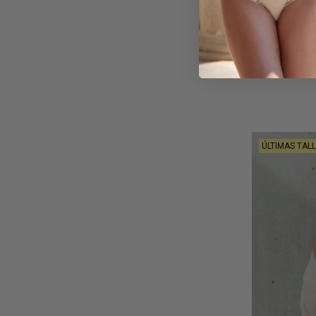
Conjunto Suj
Promise
37,90 €
ÚLTIMAS TAL