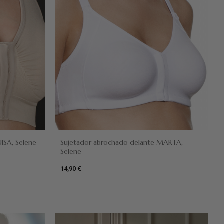
Camel
Blanco
Negro
ISA, Selene
Sujetador abrochado delante MARTA,
Selene
14,90 €