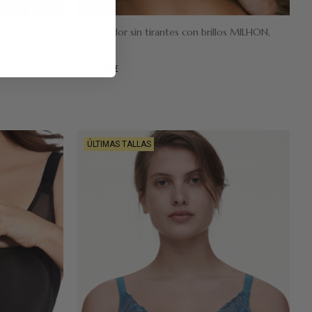
leno
Sujetador sin tirantes con brillos MILHON,
Sarda
Negro
101,90 €
ÚLTIMAS TALLAS