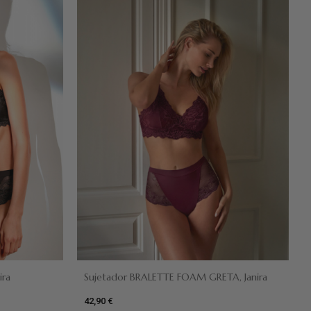
Verde botella
Prune
ira
Sujetador BRALETTE FOAM GRETA, Janira
42,90 €