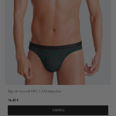
Slip de lyocell N87, I AM Impetus
16,45 €
CARRO