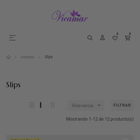
0
0
Navegación de palanca
☰
Slips
Hombre
Slips

FILTRAR
Relevancia
Mostrando 1-12 de 12 producto(s)