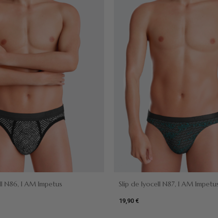
ell N86, I AM Impetus
Slip de lyocell N87, I AM Impetu
19,90 €