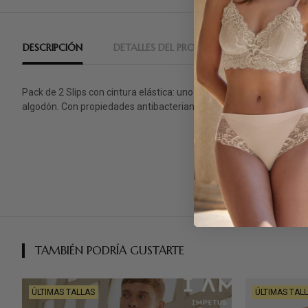
DESCRIPCIÓN
DETALLES DEL PRODUCTO
RESEÑAS
Pack de 2 Slips con cintura elástica: uno estampado en tonos azule
algodón. Con propiedades antibacterianas, permite que la piel res
TAMBIÉN PODRÍA GUSTARTE
ÚLTIMAS TALLAS
ÚLTIMAS TAL