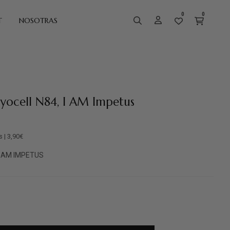
0
0
T
NOSOTRAS
 lyocell N84, I AM Impetus
s | 3,90€
, I AM IMPETUS