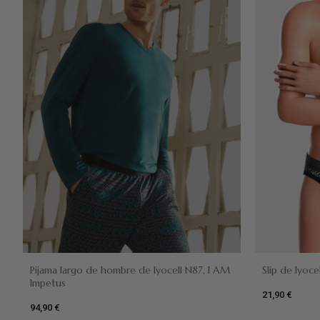
Pijama largo de hombre de lyocell N87, I AM
Slip de lyoc
Impetus
21,90 €
94,90 €