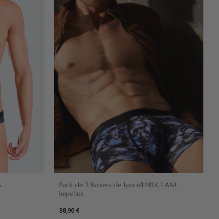
s
Pack de 2 Bóxers de lyocell N84, I AM
Impetus
38,90 €