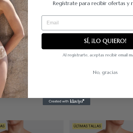
Regístrate para recibir ofertas 
Email
SÍ, ¡LO QUIERO!
s y otro liso negro. En tejido de Lyocell, una fibra extraída de la made
pire, proporcionando el confort de una segunda piel hecha a medida.
Al registrarte, aceptas recibir email 
No, gracias
LAS
ÚLTIMAS TALLAS