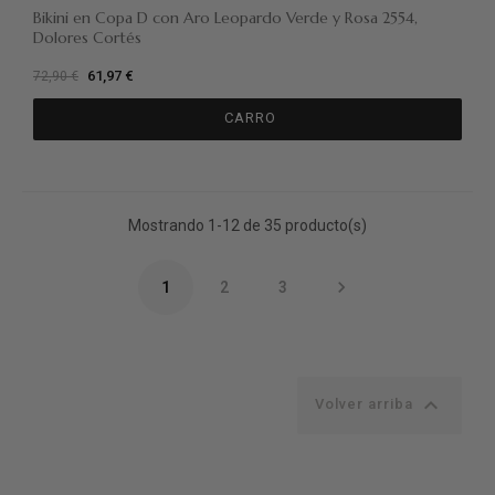
Bikini en Copa D con Aro Leopardo Verde y Rosa 2554,
Dolores Cortés
61,97 €
72,90 €
CARRO
Mostrando 1-12 de 35 producto(s)

1
2
3

Volver arriba