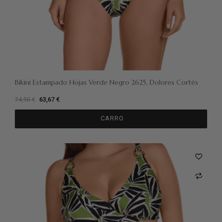
Bikini Estampado Hojas Verde Negro 2625, Dolores Cortés
63,67 €
74,90 €
CARRO