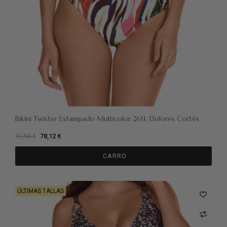
Bikini Twister Estampado Multicolor 2611, Dolores Cortés
78,12 €
91,90 €
CARRO
ÚLTIMAS TALLAS