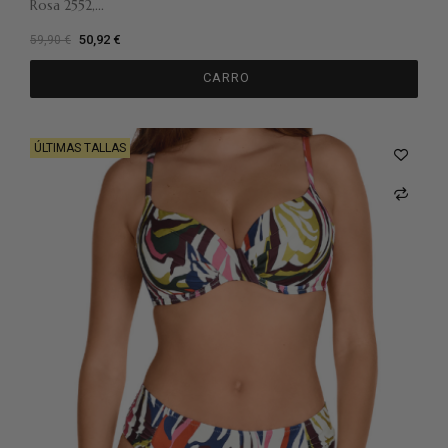
Rosa 2552,...
50,92 €
59,90 €
CARRO
ÚLTIMAS TALLAS