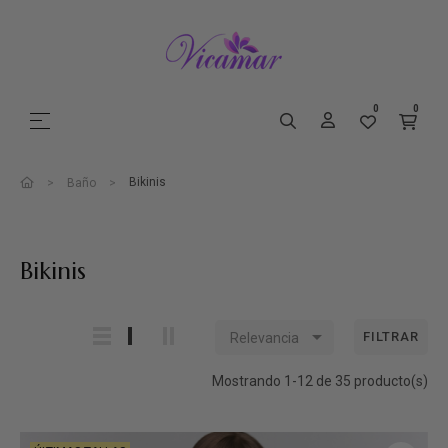
0
0
Navegación de palanca
☰
Bikinis
Baño
Bikinis

FILTRAR
Relevancia
Mostrando 1-12 de 35 producto(s)