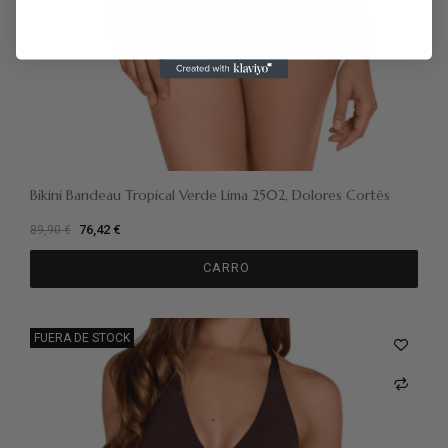
Bikini Bandeau Tropical Verde Lima 2502, Dolores Cortés
76,42 €
89,90 €
CARRO
FUERA DE STOCK