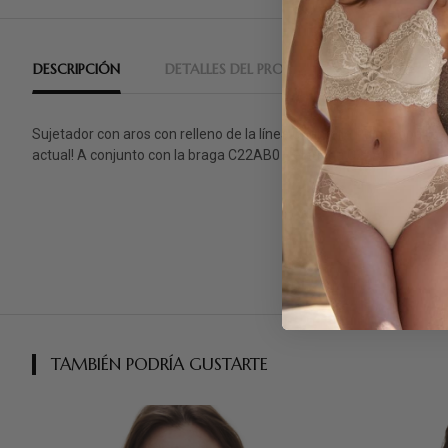
DESCRIPCIÓN
DETALLES DEL PRODUCTO
RESEÑAS
Sujetador con aros con relleno de la línea Chantelle Pulp. Copa lisa
actual! A conjunto con la braga C22AB0 y el tanga C22AG0.
TAMBIÉN PODRÍA GUSTARTE