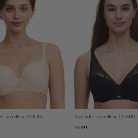
Dune
Negro
el con relleno ORIGINS,
Sujetador con relleno C13XND, 
92,90 €