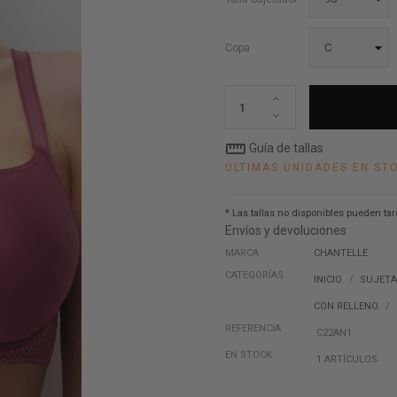
Copa
straighten
Guía de tallas
ÚLTIMAS UNIDADES EN ST
* Las tallas no disponibles pueden tar
Envíos y devoluciones
MARCA
CHANTELLE
CATEGORÍAS
INICIO
SUJET
CON RELLENO
REFERENCIA
C22AN1
EN STOCK
1 ARTÍCULOS