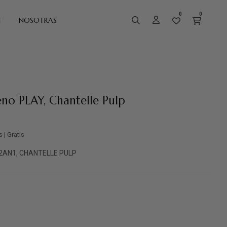
0
0
T
NOSOTRAS
eno PLAY, Chantelle Pulp
s | Gratis
C22AN1, CHANTELLE PULP
Vino