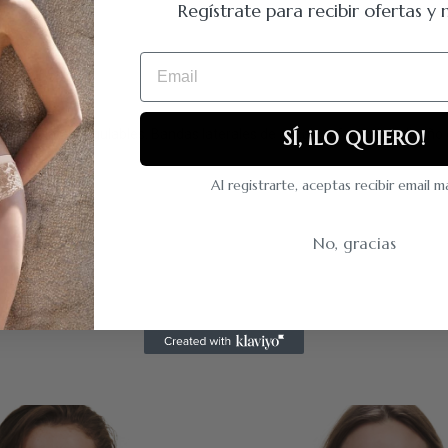
Regístrate para recibir ofertas 
Email
SÍ, ¡LO QUIERO!
 con tirantes regulables. Bandas laterales de encaje reforzado y diseño d
Al registrarte, aceptas recibir email 
No, gracias