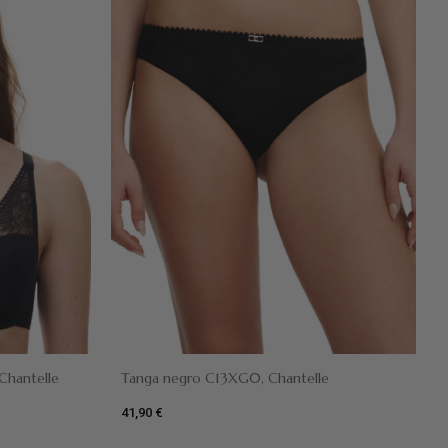
Chantelle
Tanga negro C13XG0, Chantelle
41,90 €
Negro