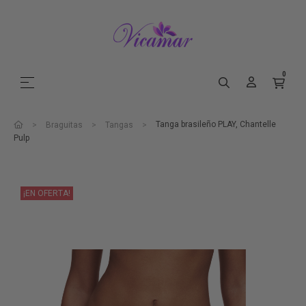
0
Navegación de palanca
☰
Tanga brasileño PLAY, Chantelle
Braguitas
Tangas
Pulp
¡EN OFERTA!