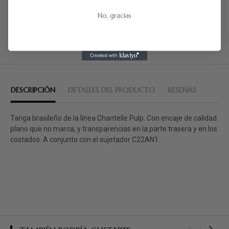
Pago 100% seguro
Cambios gratis 15 días
No, gracias
Envíos 24/48h
DESCRIPCIÓN
DETALLES DEL PRODUCTO
RESEÑAS
Tanga brasileño de la línea Chantelle Pulp. Con encaje de calidad
plano que no marca, y transparencias en la parte trasera y en los
costados. A conjunto con el sujetador C22AN1.