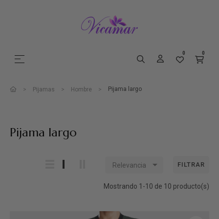
0
0
Navegación de palanca
☰
Pijama largo
Pijamas
Hombre
Pijama largo

FILTRAR
Relevancia
Mostrando 1-10 de 10 producto(s)