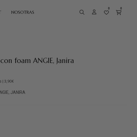
0
0
T
NOSOTRAS
 con foam ANGIE, Janira
s | 3,90€
ANGIE, JANIRA