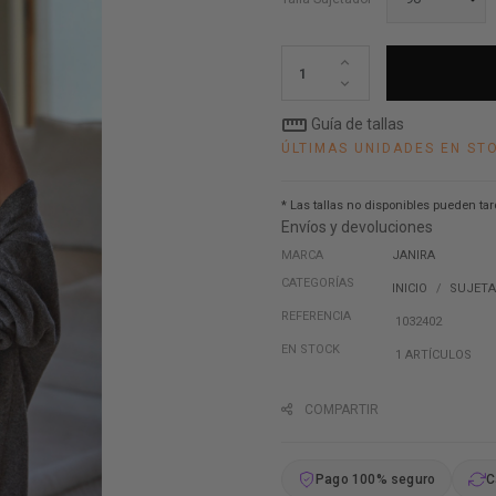
straighten
Guía de tallas
ÚLTIMAS UNIDADES EN ST
* Las tallas no disponibles pueden tar
Envíos y devoluciones
MARCA
JANIRA
CATEGORÍAS
INICIO
SUJET
REFERENCIA
1032402
EN STOCK
1 ARTÍCULOS
COMPARTIR
Pago 100% seguro
C