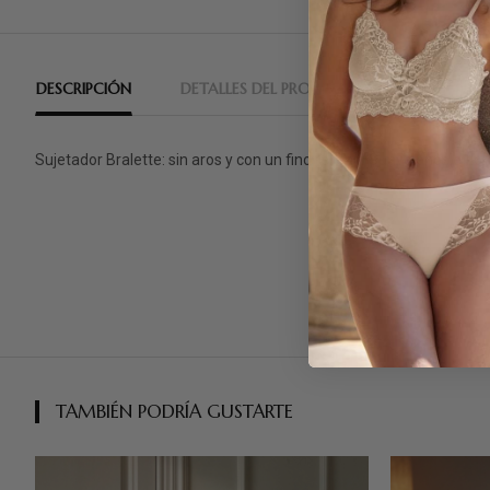
DESCRIPCIÓN
DETALLES DEL PRODUCTO
RESEÑAS
Sujetador Bralette: sin aros y con un fino relleno. Suave encaje fl
TAMBIÉN PODRÍA GUSTARTE