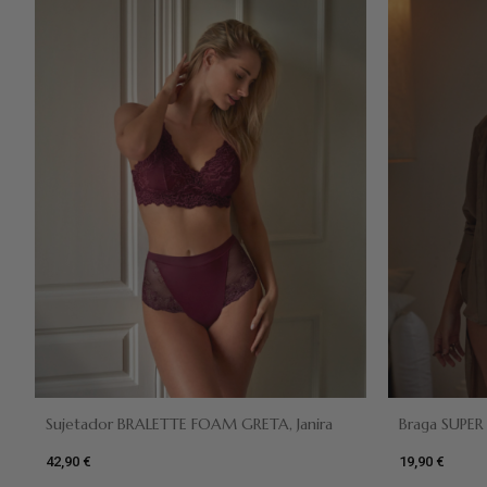
Verde botella
Prune
Sujetador BRALETTE FOAM GRETA, Janira
Braga SUPER 
42,90 €
19,90 €
Dun
Negro