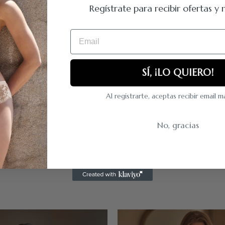
Regístrate para recibir ofertas 
Email
SÍ, ¡LO QUIERO!
oral de la línea Angie. Combinable con las braguitas Angie. Cómodo, bonit
Al registrarte, aceptas recibir email 
No, gracias