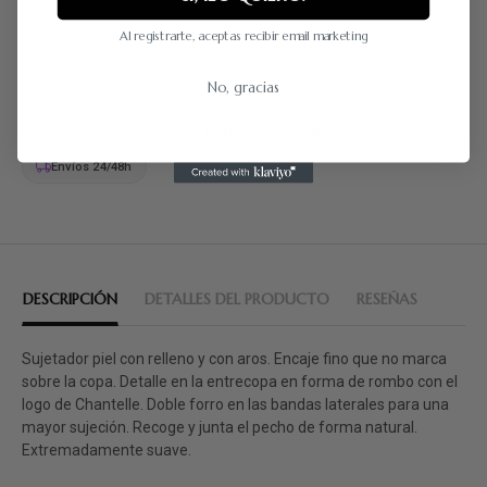
EN STOCK
1 ARTÍCULO
Al registrarte, aceptas recibir email marketing
COMPARTIR
No, gracias
Pago 100% seguro
Cambios gratis 15 días
Envíos 24/48h
DESCRIPCIÓN
DETALLES DEL PRODUCTO
RESEÑAS
Sujetador piel con relleno y con aros. Encaje fino que no marca
sobre la copa. Detalle en la entrecopa en forma de rombo con el
logo de Chantelle. Doble forro en las bandas laterales para una
mayor sujeción. Recoge y junta el pecho de forma natural.
Extremadamente suave.