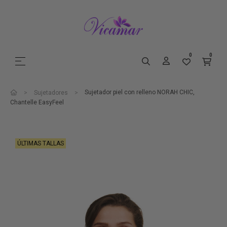
0
0
Navegación de palanca
☰
Sujetador piel con relleno NORAH CHIC,
Sujetadores
Chantelle EasyFeel
ÚLTIMAS TALLAS