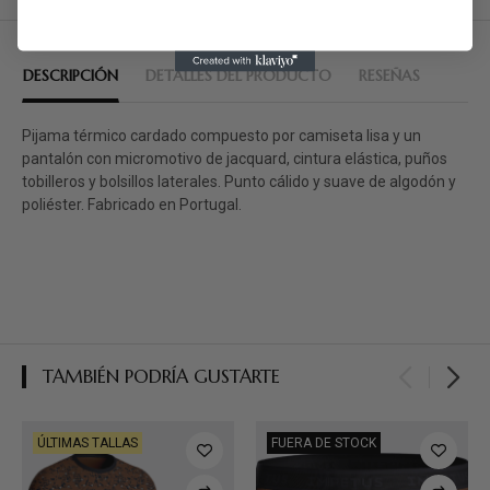
DESCRIPCIÓN
DETALLES DEL PRODUCTO
RESEÑAS
Pijama térmico cardado compuesto por camiseta lisa y un
pantalón con micromotivo de jacquard, cintura elástica, puños
tobilleros y bolsillos laterales. Punto cálido y suave de algodón y
poliéster. Fabricado en Portugal.
TAMBIÉN PODRÍA GUSTARTE
ÚLTIMAS TALLAS
FUERA DE STOCK