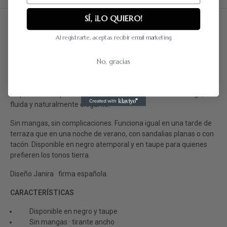
SÍ, ¡LO QUIERO!
DESCRIPCIÓN
DETALLES DEL PRODUCTO
RESEÑAS
Al registrarte, aceptas recibir email marketing
No, gracias
El mono Crep de Janira resuelve en una sola pieza lo que
muchos looks tardan en conseguir. El escote en V limpio, el
cordón de nudo que marca la cintura a tu medida y el pantalón
de pata ancha que cae hasta el suelo crean una silueta larga,
fluida y naturalmente elegante.
Sin mangas, sin complicaciones. Funciona igual en una tarde de
terraza que en una noche de verano, con sandalias planas o con
tacón. Disponible en negro atemporal y en taupe para quienes
prefieren los tonos tierra.
Diseño Janira · firma española.
CARACTERÍSTICAS
Disponible en negro y taupe
Sin mangas · tirante ancho