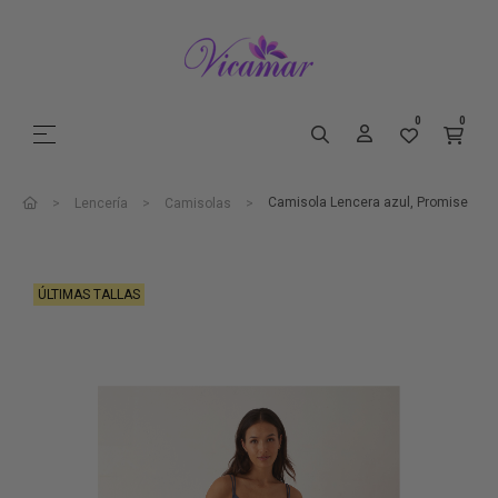
0
0
Navegación de palanca
☰
Camisola Lencera azul, Promise
Lencería
Camisolas
ÚLTIMAS TALLAS