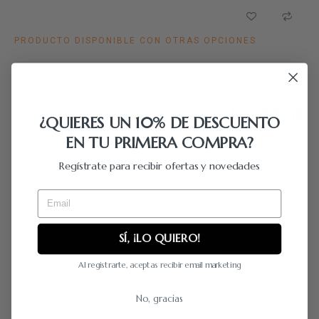
PRODUCTO DISPONIBLE CON OTRAS OPCIONES
* Las tallas no disponibles pueden tardar entre 5 y 7 días
Envíos y devoluciones
MARCA
PROMISE
¿QUIERES UN 10% DE DESCUENTO
CATEGORÍAS
INICIO
LENCERÍA
CAMISOLAS
EN TU PRIMERA COMPRA?
REFERENCIA
Z14267
Regístrate para recibir ofertas y novedades
EN STOCK
0 ARTÍCULO
Email
COMPARTIR
SÍ, ¡LO QUIERO!
Pago 100% seguro
Cambios gratis 15 días
Al registrarte, aceptas recibir email marketing
Envíos 24/48h
No, gracias