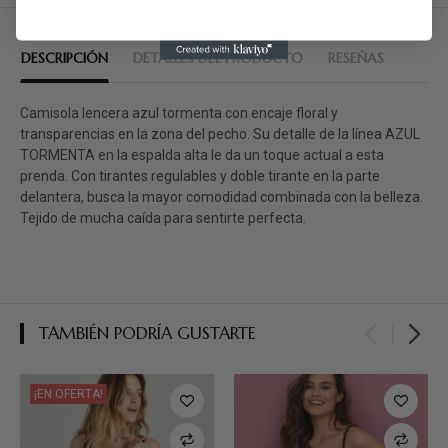
DESCRIPCIÓN
DETALLES DEL PRODUCTO
RESEÑAS
Camisola lencera azul tormenta con encaje floral y
transparencias en la zona del pecho. Su detalle de la línea AZUL
TORMENTA en la espalda alta le da un toque actual a esta
prenda. Con tirantes regulables y doble tirante en la parte
delantera, busca la mayor comodidad combinada con la belleza.
Tejido de mucha caída para sentirte perfecta.
TAMBIÉN PODRÍA GUSTARTE
¡EN OFERTA!