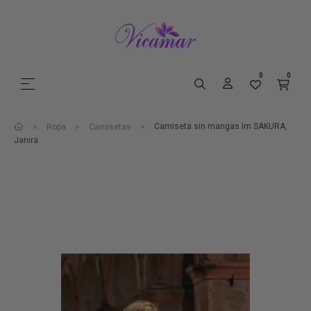
0
0
Navegación de palanca
☰
Camiseta sin mangas Im SAKURA,
Ropa
Camisetas
Janira