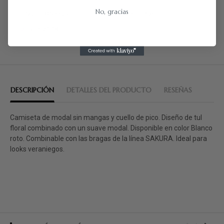
No, gracias
Pago 100% seguro
Cambios gratis 15 días
Envíos 24/48h
DESCRIPCIÓN
DETALLES DEL PRODUCTO
RESEÑAS
Camiseta de modal sin mangas y cuello de pico. Diseño de tul
floral combinado con un suave modal. Disponible en color Blanco
roto. Combinable con las bragas de la línea SAKURA. Ideal para
looks veraniegos.