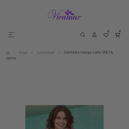
0
0
Navegación de palanca
☰
Camiseta manga corta GRETA,
Ropa
Camisetas
Janira