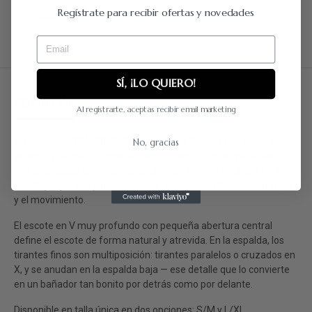
Regístrate para recibir ofertas y novedades
Envíos 24/48h
Email
SÍ, ¡LO QUIERO!
DESCRIPCIÓN
DETALLES DEL PRODUCTO
RESEÑAS
Al registrarte, aceptas recibir email marketing
El bañador SWIM ONE SIZE de Chantelle Pulp es una pieza que
No, gracias
enamora desde el primer vistazo. Su tejido rizo suave al tacto
con degradado de verde pálido a verde intenso crea un efecto
visual que parece pintado sobre el cuerpo, cambiando con la luz
y el movimiento.
El escote en V muy profundo con pequeña abertura central
define el escote de forma natural y atrevida. En la espalda, los
tirantes finos son multiposición: tirantes paralelos o cruzados en
X, y se anudan en la espalda baja — ese detalle que lo convierte
en un bañador tan bonito por detrás como por delante.
Disponible en talla única en dos opciones: S/M y L/XL.