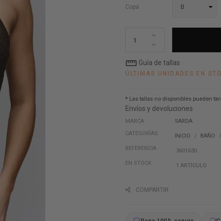
Copa
straighten
Guía de tallas
ÚLTIMAS UNIDADES EN ST
* Las tallas no disponibles pueden tar
Envíos y devoluciones
MARCA
SARDA
CATEGORÍAS
INICIO
BAÑO
REFERENCIA
3601630
EN STOCK
1 ARTÍCULO
COMPARTIR