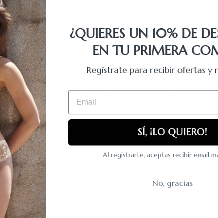
¿QUIERES UN 10% DE D
EN TU PRIMERA CO
uiere: ese punto de brillo que no grita pero se nota, esa cadena dorada
Regístrate para recibir ofertas 
Email
uz con cada movimiento. La espalda en tejido liso mate cambia completame
SÍ, ¡LO QUIERO!
Al registrarte, aceptas recibir email 
No, gracias