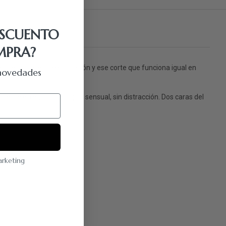
ESCUENTO
MPRA?
 que no necesita explicación y ese corte que funciona igual en
y novedades
nte el registro — limpio, sensual, sin distracción. Dos caras del
marketing