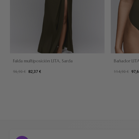
Falda multiposición LITA, Sarda
Bañador LITA
82,37 €
97,6
96,90 €
114,90 €
Verde oliva
Verde ol