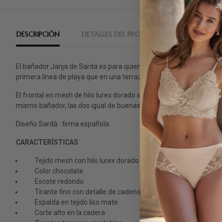
DESCRIPCIÓN
DETALLES DEL PRODUCTO
RESEÑAS
El bañador Janja de Sarda es para quien sabe exactamente lo que q
primera línea de playa que en una terraza al atardecer.
El frontal en mesh de hilo lurex dorado sobre chocolate capta la l
mismo bañador, las dos igual de buenas.
Diseño Sardà · firma española.
CARACTERÍSTICAS
Tejido mesh con hilo lurex dorado en frontal
Color chocolate
Escote redondo
Tirante fino con detalle de cadena dorada
Espalda en tejido liso mate
Corte alto en la cadera