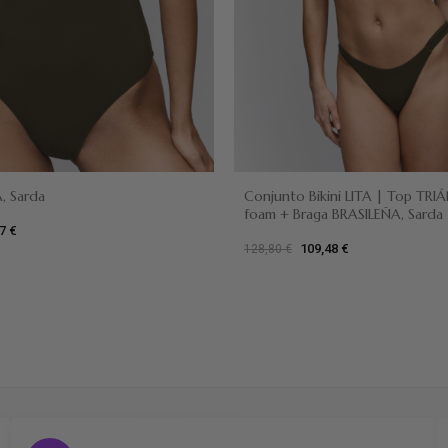
Verde oliva
, Sarda
Conjunto Bikini LITA | Top TR
foam + Braga BRASILEÑA, Sarda
7 €
iva
109,48 €
128,80 €