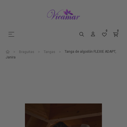
0
0
Navegación de palanca
☰
Tanga de algodón FLEXIE ADAPT,
Braguitas
Tangas
Janira