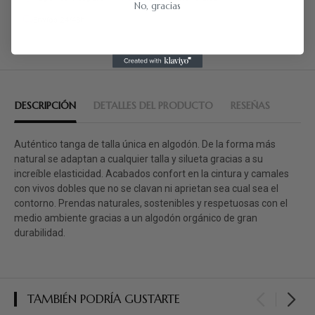
No, gracias
Envíos 24/48h
DESCRIPCIÓN
DETALLES DEL PRODUCTO
RESEÑAS
Auténtico tanga de talla única en algodón. De la forma más
natural se adaptan a cualquier talla y silueta gracias a su
increíble elasticidad. Acabados confort en la cintura y camales
con vivos dobles que no se clavan ni aprietan sea cual sea el
contorno. Prendas naturales, sostenibles y respetuosas con el
medio ambiente gracias a un algodón orgánico de gran
durabilidad.
TAMBIÉN PODRÍA GUSTARTE