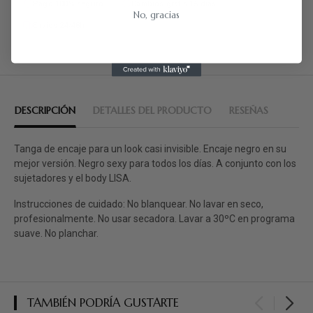
Pago 100% seguro
Cambios gratis 15 días
No, gracias
Envíos 24/48h
DESCRIPCIÓN
DETALLES DEL PRODUCTO
RESEÑAS
Tanga de encaje para un look casi invisible. Encaje negro en su
mejor versión. Negro sexy para todos los días. A conjunto con los
sujetadores y el body LISA.
Instrucciones de cuidado: No blanquear. No lavar en seco,
profesionalmente. No usar secadora. Lavar a 30ºC en programa
suave. No planchar.
TAMBIÉN PODRÍA GUSTARTE