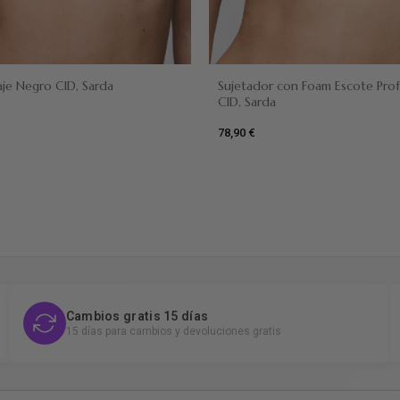
Amarillo
Negro
aje Negro CID, Sarda
Sujetador con Foam Escote Pr
CID, Sarda
rillo
78,90 €
Cambios gratis 15 días
15 días para cambios y devoluciones gratis