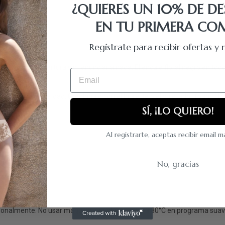
¿QUIERES UN 10% DE D
EN TU PRIMERA CO
Regístrate para recibir ofertas 
omodidad y cobertura sin renunciar a nada. El encaje floral negro en tod
Email
cería bonita de verdad. Combínalo con el bralette o el sujetador foam CI
SÍ, ¡LO QUIERO!
Al registrarte, aceptas recibir email 
No, gracias
sionalmente. No usar máquina secadora. Lavar a 30°C en programa suave