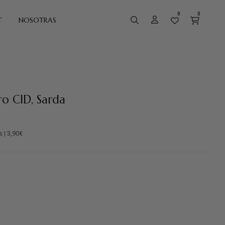
0
0
T
NOSOTRAS
ro CID, Sarda
s | 3,90€
marillo