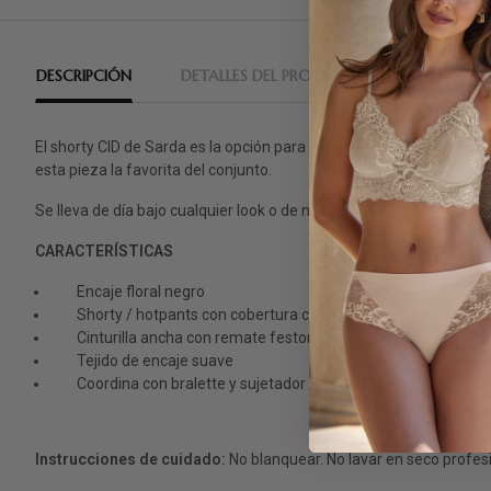
DESCRIPCIÓN
DETALLES DEL PRODUCTO
RESEÑAS
El shorty CID de Sarda es la opción para quienes quieren encaje, c
esta pieza la favorita del conjunto.
Se lleva de día bajo cualquier look o de noche como lo que es: len
CARACTERÍSTICAS
Encaje floral negro
Shorty / hotpants con cobertura completa
Cinturilla ancha con remate festoneado
Tejido de encaje suave
Coordina con bralette y sujetador foam CID
Instrucciones de cuidado:
No blanquear. No lavar en seco profe