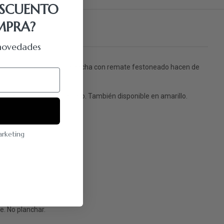
ESCUENTO
MPRA?
y novedades
o el cuerpo y la cinturilla ancha con remate festoneado hacen de
D para completar el conjunto. También disponible en amarillo.
marketing
. No planchar.